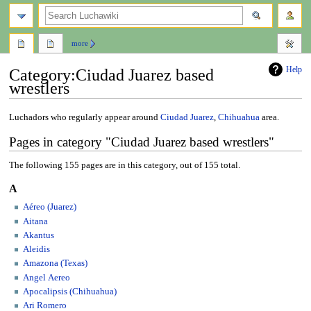
search
more
Help
Category
:
Ciudad Juarez based
wrestlers
Jump
Jump
Luchadors who regularly appear around
Ciudad Juarez
,
Chihuahua
area.
to
to
Pages in category "Ciudad Juarez based wrestlers"
navigation
search
The following 155 pages are in this category, out of 155 total.
A
Aéreo (Juarez)
Aitana
Akantus
Aleidis
Amazona (Texas)
Angel Aereo
Apocalipsis (Chihuahua)
Ari Romero