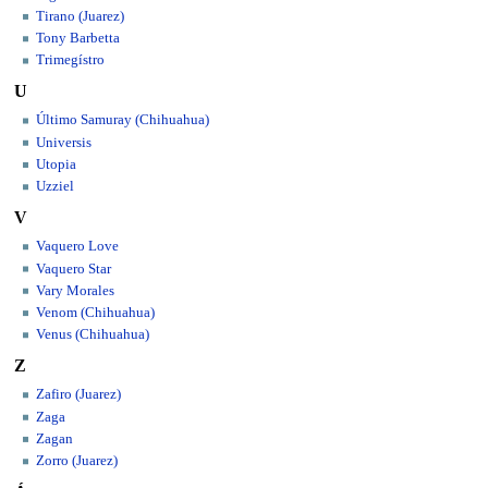
Tirano (Juarez)
Tony Barbetta
Trimegístro
U
Último Samuray (Chihuahua)
Universis
Utopia
Uzziel
V
Vaquero Love
Vaquero Star
Vary Morales
Venom (Chihuahua)
Venus (Chihuahua)
Z
Zafiro (Juarez)
Zaga
Zagan
Zorro (Juarez)