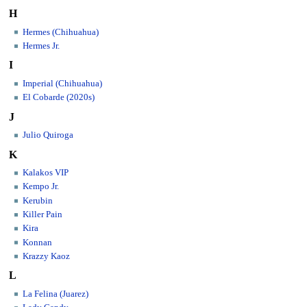
H
Hermes (Chihuahua)
Hermes Jr.
I
Imperial (Chihuahua)
El Cobarde (2020s)
J
Julio Quiroga
K
Kalakos VIP
Kempo Jr.
Kerubin
Killer Pain
Kira
Konnan
Krazzy Kaoz
L
La Felina (Juarez)