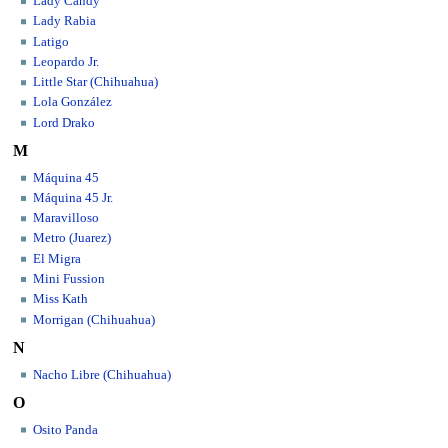
Lady Candy
Lady Rabia
Latigo
Leopardo Jr.
Little Star (Chihuahua)
Lola González
Lord Drako
M
Máquina 45
Máquina 45 Jr.
Maravilloso
Metro (Juarez)
El Migra
Mini Fussion
Miss Kath
Morrigan (Chihuahua)
N
Nacho Libre (Chihuahua)
O
Osito Panda