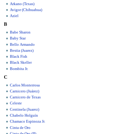
Arkano (Texas)
Avigor (Chihuahua)
Aziel
B
Babe Sharon
Baby Star
Bello Armando
Bestia (Juarez)
Black Fish
Black Skeller
Bombita Jr.
C
Carlos Monterrosa
Carnicero (Juárez)
Carnicero de Texas
Celeste
Centinela (Juarez)
Chabelo Holguín
Chamaco Espinoza Jr.
Cinta de Oro
Cinta de Oro (II)