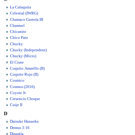
La Calaquita
Celestial (IWRG)
Chamaco Gurrola III
Chamuel
Chicanito
Chico Pato
Chucky
Chucky (Independent)
Chucky (Micro)
El Cisne
Coquito Amarillo (II)
Coquito Rojo (II)
Cosmico
Cosmos (2016)
Coyote Jr.
Cresencio Choque
Cuije II
D
Daisuke Hanaoka
Demus 3:16
Dinastía