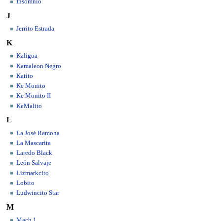
Insomnio
J
Jerrito Estrada
K
Kaligua
Kamaleon Negro
Katito
Ke Monito
Ke Monito II
KeMalito
L
La José Ramona
La Mascarita
Laredo Black
León Salvaje
Lizmarkcito
Lobito
Ludwincito Star
M
Mach 1