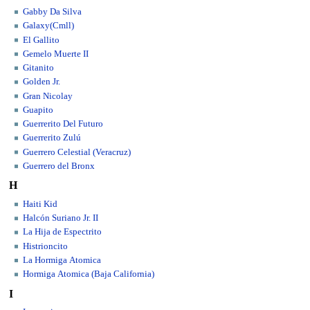
Gabby Da Silva
Galaxy(Cmll)
El Gallito
Gemelo Muerte II
Gitanito
Golden Jr.
Gran Nicolay
Guapito
Guerrerito Del Futuro
Guerrerito Zulú
Guerrero Celestial (Veracruz)
Guerrero del Bronx
H
Haiti Kid
Halcón Suriano Jr. II
La Hija de Espectrito
Histrioncito
La Hormiga Atomica
Hormiga Atomica (Baja California)
I