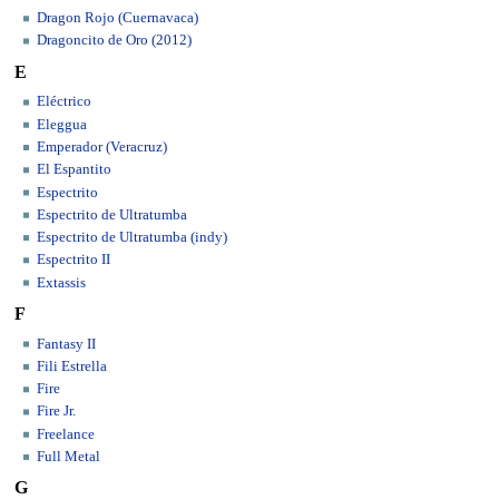
Dragon Rojo (Cuernavaca)
Dragoncito de Oro (2012)
E
Eléctrico
Eleggua
Emperador (Veracruz)
El Espantito
Espectrito
Espectrito de Ultratumba
Espectrito de Ultratumba (indy)
Espectrito II
Extassis
F
Fantasy II
Fili Estrella
Fire
Fire Jr.
Freelance
Full Metal
G