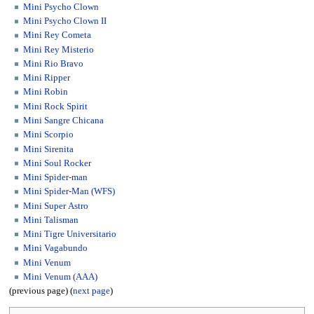
Mini Psycho Clown
Mini Psycho Clown II
Mini Rey Cometa
Mini Rey Misterio
Mini Rio Bravo
Mini Ripper
Mini Robin
Mini Rock Spirit
Mini Sangre Chicana
Mini Scorpio
Mini Sirenita
Mini Soul Rocker
Mini Spider-man
Mini Spider-Man (WFS)
Mini Super Astro
Mini Talisman
Mini Tigre Universitario
Mini Vagabundo
Mini Venum
Mini Venum (AAA)
(previous page) (
next page
)