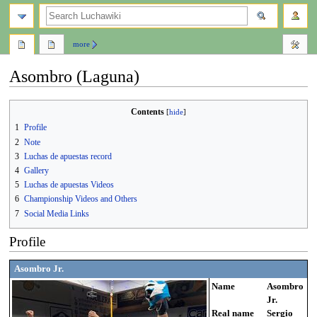
search
more
Asombro (Laguna)
Contents
Jump
Jump
1
Profile
to
to
2
Note
navigation
search
3
Luchas de apuestas record
4
Gallery
5
Luchas de apuestas Videos
6
Championship Videos and Others
7
Social Media Links
Profile
Asombro Jr.
Name
Asombro
Jr.
Real name
Sergio