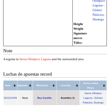
Olímpico
Laguna
-
Gómez
Palacios
,
Durango
Height
Weight
Signature
moves
Titles:
Note
A regular in
Arena Olimpico Laguna
and the surrounded area.
Luchas de apuestas record
Arena and/or
Date
Apuesta
Winner(s)
Loser(s)
Place
Arena Olímpico
2012
/
12/08
Mask
Rey Insolito
Asombro Jr.
Laguna
-
Gómez
Palacios
,
Durango