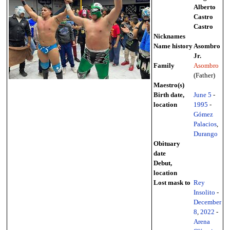
Alberto
Castro
Castro
Nicknames
Name history
Asombro
Jr.
Family
Asombro
(Father)
Maestro(s)
Birth date,
June 5
-
location
1995
-
Gómez
Palacios
,
Durango
Obituary
date
Debut,
location
Lost mask to
Rey
Insolito
-
December
8
,
2022
-
Arena