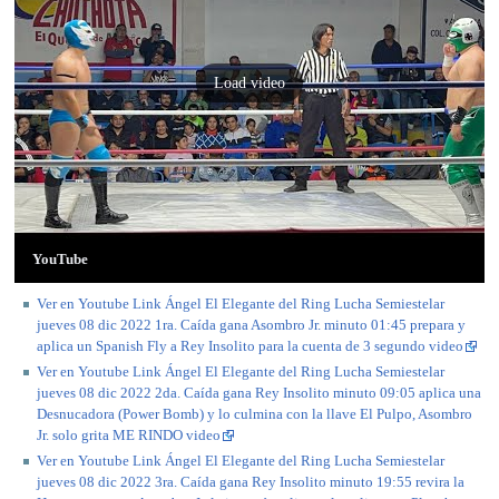
Load video
YouTube
Ver en Youtube Link Ángel El Elegante del Ring Lucha Semiestelar
jueves 08 dic 2022 1ra. Caída gana Asombro Jr. minuto 01:45 prepara y
aplica un Spanish Fly a Rey Insolito para la cuenta de 3 segundo video
Ver en Youtube Link Ángel El Elegante del Ring Lucha Semiestelar
jueves 08 dic 2022 2da. Caída gana Rey Insolito minuto 09:05 aplica una
Desnucadora (Power Bomb) y lo culmina con la llave El Pulpo, Asombro
Jr. solo grita ME RINDO video
Ver en Youtube Link Ángel El Elegante del Ring Lucha Semiestelar
jueves 08 dic 2022 3ra. Caída gana Rey Insolito minuto 19:55 revira la