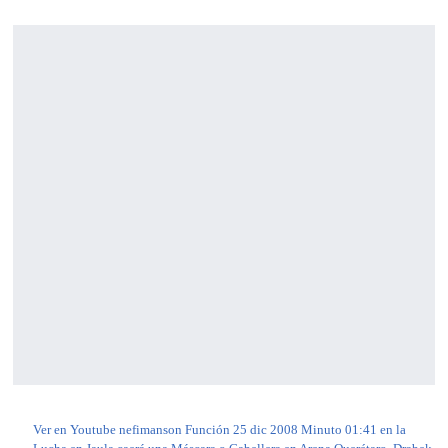
Ver en Youtube nefimanson Función 25 dic 2008 Minuto 01:41 en la