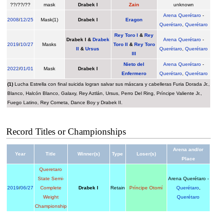
??/??/??
mask
Drabek I
Zain
unknown
Arena Querétaro
-
2008
/
12/25
Mask(1)
Drabek I
Eragon
Querétaro
,
Querétaro
Rey Toro I
&
Rey
Drabek I
&
Drabek
Arena Querétaro
-
2019
/
10/27
Masks
Toro II
&
Rey Toro
II
&
Ursus
Querétaro
,
Querétaro
III
Nieto del
Arena Querétaro
-
2022
/
01/01
Mask
Drabek I
Enfermero
Querétaro
,
Querétaro
(1)
Lucha Estrella con final suicida logran salvar sus máscara y cabelleras Furia Dorada Jr.,
Blanco, Halcón Blanco, Galaxy, Rey Aztlán, Ursus, Perro Del Ring, Príncipe Valiente Jr.,
Fuego Latino, Rey Cometa, Dance Boy y Drabek II.
Record Titles or Championships
Arena and/or
Year
Title
Winner(s)
Type
Loser(s)
Place
Queretaro
State Semi-
Arena Querétaro -
2019
/
06/27
Complete
Drabek I
Retain
Príncipe Otomí
Querétaro
,
Weight
Querétaro
Championship