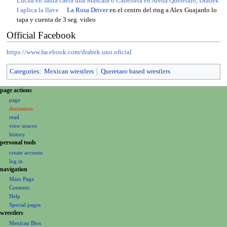
Lucha en Jaula caerá una Máscara o Cabellera en Arena Querétaro, Drabek
I aplica la llave
La Rosa Driver
en el centro del ring a Alex Guajardo lo
tapa y cuenta de 3 seg. video
Official Facebook
https://www.facebook.com/drabek.uno.oficial
Categories
:
Mexican wrestlers
Queretaro based wrestlers
N
page actions
page
a
discussion
v
read
i
view source
g
history
personal tools
a
create account
t
log in
i
navigation
o
Main Page
Contents
n
Help
m
Special pages
e
wrestlers
Mexican Bios
n