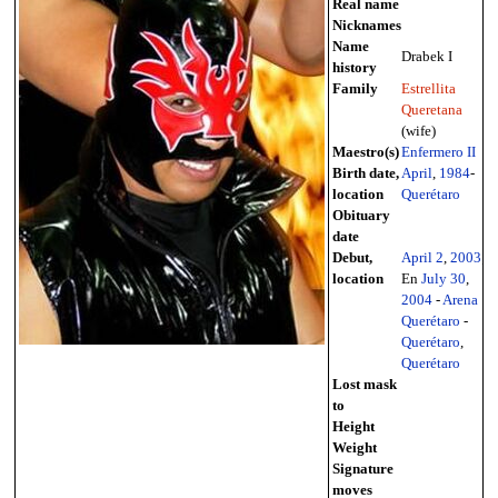
Real name
Nicknames
Name
Drabek I
history
Family
Estrellita
Queretana
(wife)
Maestro(s)
Enfermero II
Birth date,
April
,
1984
-
location
Querétaro
Obituary
date
Debut,
April 2
,
2003
;
location
En
July 30
,
2004
-
Arena
Querétaro
-
Querétaro
,
Querétaro
Lost mask
to
Height
Weight
Signature
moves