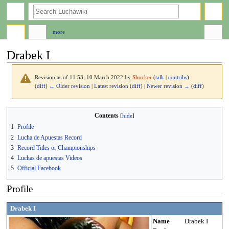
search
more
Drabek I
Revision as of 11:53, 10 March 2022 by
Shocker
(
talk
|
contribs
)
(
diff
)
← Older revision
|
Latest revision
(
diff
) |
Newer revision →
(
diff
)
Jump
Jump
Contents
to
to
1
Profile
navigation
search
2
Lucha de Apuestas Record
3
Record Titles or Championships
4
Luchas de apuestas Videos
5
Official Facebook
Profile
Drabek I
Name
Drabek I