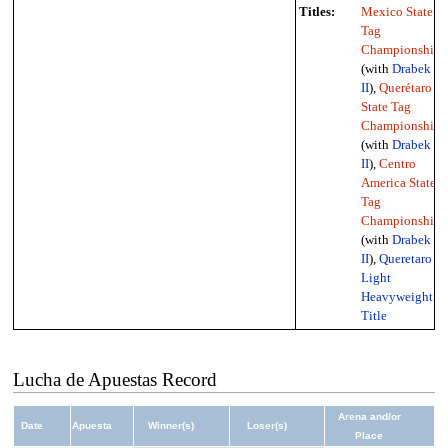
Titles:
Mexico State
Tag
Championship
(with
Drabek
II
),
Querétaro
State Tag
Championship
(with
Drabek
II
),
Centro
America State
Tag
Championship
(with
Drabek
II
),
Queretaro
Light
Heavyweight
Title
Lucha de Apuestas Record
Arena and/or
Date
Apuesta
Winner(s)
Loser(s)
Place